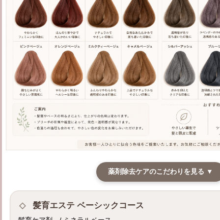
薬剤除去ケアのこだわりを見る ▼
◇
髪育エステ ベーシックコース
髪育ケア剤 / ミネラルベース