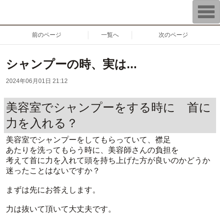
T
o
g
g
前のページ
一覧へ
次のページ
l
e
n
a
シャンプーの時、実は...
v
i
2024年06月01日 21:12
g
a
t
美容室でシャンプーをする時に 首に
i
o
n
力を入れる？
美容室でシャンプーをしてもらっていて、襟足
あたりを洗ってもらう時に、美容師さんの負担を
考えて首に力を入れて頭を持ち上げた方が良いのかどうか
迷ったことはないですか？
まずは先にお答えします。
力は抜いて頂いて大丈夫です。