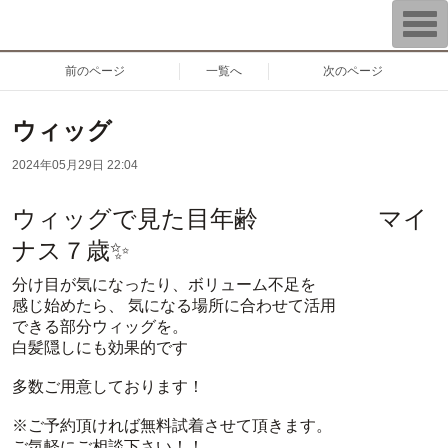
T
o
g
g
前のページ
一覧へ
次のページ
l
e
n
a
ウィッグ
v
i
2024年05月29日 22:04
g
a
t
ウィッグで見た目年齢 マイ
i
o
n
ナス７歳✨
分け目が気になったり、ボリューム不足を
感じ始めたら、 気になる場所に合わせて活用
できる部分ウィッグを。
白髪隠しにも効果的です
多数ご用意しております！
※ご予約頂ければ無料試着させて頂きます。
ご気軽にご相談下さい！！